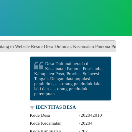
mi Desa Dulumai, Kecamatan Pamona Puselemba, Kabupaten Poso Prov
Desa Dulumai berada di
Kecamatan Pamona Puselemba,
Kabupaten Poso, Provinsi Sulawesi
Tengah. Dengan data populasi
penduduk, ..... orang penduduk laki-
laki dan ..... orang penduduk
perempuan
IDENTITAS DESA
Kode Desa
:
7202042010
Kode Kecamatan
:
720204
Kode Kabupaten
:
7202