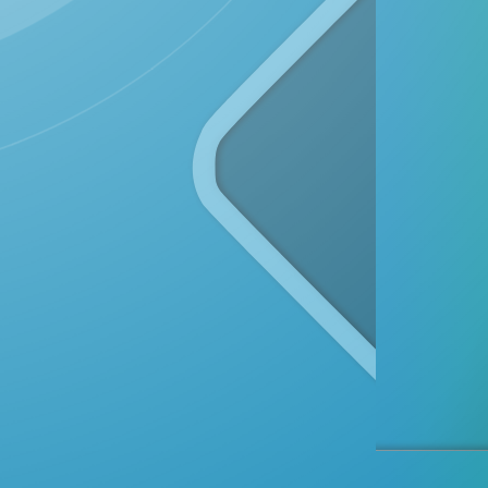
DESA DULUMAI
Kecamatan Pamona Puselemba, Kabupaten Poso
Provinsi Sulawesi Tengah