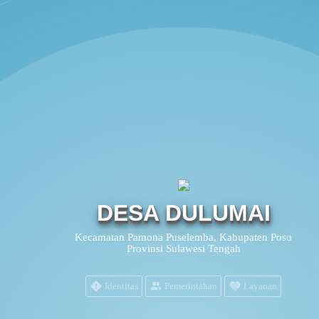
DESA DULUMAI
Kecamatan Pamona Puselemba, Kabupaten Poso
Provinsi Sulawesi Tengah
Identitas
Pemerintahan
Layanan