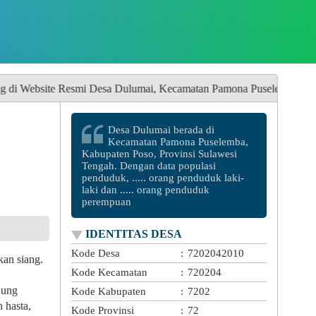
sa Dulumai, Kecamatan Pamona Puselemba, Kabupaten Poso Provinsi 
Desa Dulumai berada di
Kecamatan Pamona Puselemba,
Kabupaten Poso, Provinsi Sulawesi
Tengah. Dengan data populasi
penduduk, ..... orang penduduk laki-
laki dan ..... orang penduduk
perempuan
IDENTITAS DESA
Kode Desa
:
7202042010
an siang.
Kode Kecamatan
:
720204
jung
Kode Kabupaten
:
7202
 hasta,
Kode Provinsi
:
72