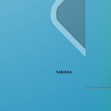
Kecamatan Pamona Puselemba, Kabupaten Poso
Provinsi Sulawesi Tengah
SARANA