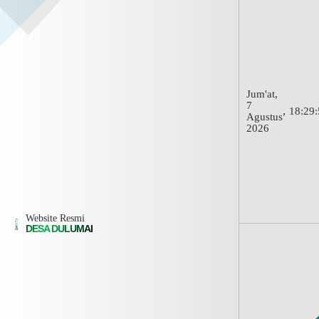
Jum'at,
7
,
18:
29:
Agustus
2026
Website Resmi
DESA DULUMAI