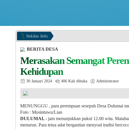
Sekilas
Info
BERITA DESA
Merasakan Semangat Peremp
Kehidupan
30 Januari 2024
406 Kali dibuka
Administrator
MENUNGGU , para perempuan sesepuh Desa Dulumai menanti
Foto : Mosintuwu/Lian
DULUMAI, -
jam menunjukkan pukul 12.00 wita. Matahari
menurun. Para tetua adat bergantian menyoal tradisi bercoc